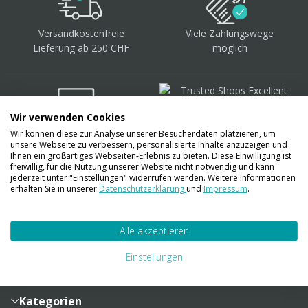
Versandkostenfreie
Viele Zahlungswege
Lieferung ab 250 CHF
möglich
Wir verwenden Cookies
Wir können diese zur Analyse unserer Besucherdaten platzieren, um
Über 40.000 Artikel
auf
unsere Webseite zu verbessern, personalisierte Inhalte anzuzeigen und
Lager
Ihnen ein großartiges Webseiten-Erlebnis zu bieten. Diese Einwilligung ist
freiwillig, für die Nutzung unserer Website nicht notwendig und kann
jederzeit unter "Einstellungen" widerrufen werden. Weitere Informationen
erhalten Sie in unserer
Datenschutzerklärung
und
Impressum
.
Account
Alle akzeptieren
Konto
Merkzettel
Zahlung und Versand
Einstellungen
Bestellhistorie
Vertragsabschluss
Sendungsverfolgung
Lieferinformationen
Kategorien