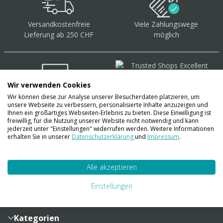
Versandkostenfreie
Viele Zahlungswege
Lieferung ab 250 CHF
möglich
Wir verwenden Cookies
Wir können diese zur Analyse unserer Besucherdaten platzieren, um
Über 40.000 Artikel
auf
unsere Webseite zu verbessern, personalisierte Inhalte anzuzeigen und
Lager
Ihnen ein großartiges Webseiten-Erlebnis zu bieten. Diese Einwilligung ist
freiwillig, für die Nutzung unserer Website nicht notwendig und kann
jederzeit unter "Einstellungen" widerrufen werden. Weitere Informationen
erhalten Sie in unserer
Datenschutzerklärung
und
Impressum
.
Account
Alle akzeptieren
Konto
Merkzettel
Zahlung und Versand
Einstellungen
Bestellhistorie
Vertragsabschluss
Sendungsverfolgung
Lieferinformationen
Kategorien