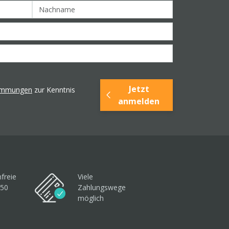
Jetzt
timmungen
zur Kenntnis
anmelden
freie
Viele
250
Zahlungswege
möglich