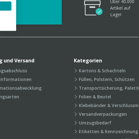
Über 40.000
videos
Artikel
auf
Lager
g und Versand
Kategorien
agsabschluss
Kartons & Schachteln
rinformationen
Füllen, Polstern, Schützen
mationsabwicklung
Transportsicherung, Palett
ngsarten
Folien & Beutel
Klebebänder & Verschlussmi
Versandverpackungen
Umzugsbedarf
Etiketten & Kennzeichnung