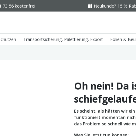
1 73 56 kostenfrei
Neukunde? 15 % Raba
 Schützen
Transportsicherung, Palettierung, Export
Folien & Beu
Oh nein! Da i
schiefgelauf
Es scheint, als hätten wir e
funktioniert momentan nicht 
das Problem so schnell wie m
Was Sie jetzt tun können: