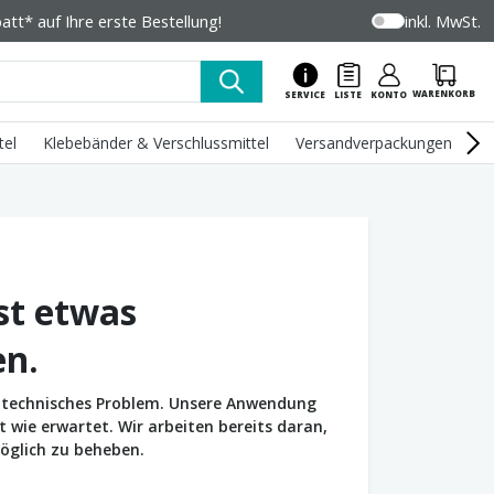
tt* auf Ihre erste Bestellung!
inkl. MwSt.
WARENKORB
SERVICE
LISTE
KONTO
tel
Klebebänder & Verschlussmittel
Versandverpackungen
U
st etwas
en.
in technisches Problem. Unsere Anwendung
wie erwartet. Wir arbeiten bereits daran,
öglich zu beheben.