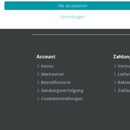
Verpackungslexikon
Produkt
Alle akzeptieren
FAQ
Einstellungen
Account
Zahlun
Konto
Vertr
Merkzettel
Liefe
Bestellhistorie
Rekla
Sendungsverfolgung
Zahlu
Cookieeinstellungen