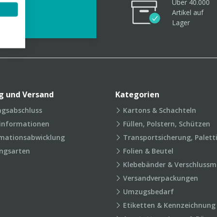
Über 40.000
videos
Artikel
auf
Lager
g und Versand
Kategorien
agsabschluss
Kartons & Schachteln
rinformationen
Füllen, Polstern, Schützen
mationsabwicklung
Transportsicherung, Palett
ngsarten
Folien & Beutel
Klebebänder & Verschlussmi
Versandverpackungen
Umzugsbedarf
Etiketten & Kennzeichnung