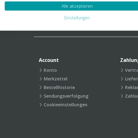
Verpackungslexikon
Produkt
Alle akzeptieren
FAQ
Einstellungen
Account
Zahlun
Konto
Vertr
Merkzettel
Liefe
Bestellhistorie
Rekla
Sendungsverfolgung
Zahlu
Cookieeinstellungen