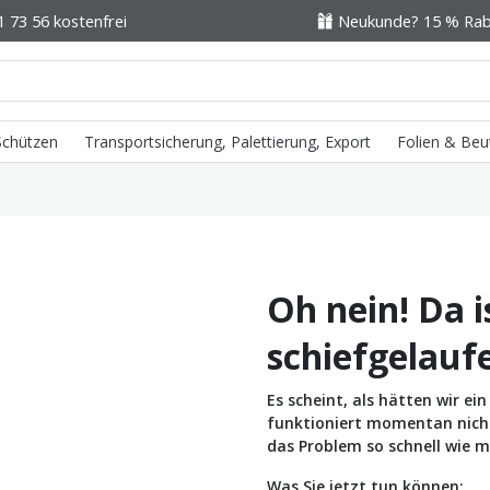
1 73 56 kostenfrei
Neukunde? 15 % Raba
 Schützen
Transportsicherung, Palettierung, Export
Folien & Beu
Oh nein! Da i
schiefgelauf
Es scheint, als hätten wir e
funktioniert momentan nicht 
das Problem so schnell wie m
Was Sie jetzt tun können: