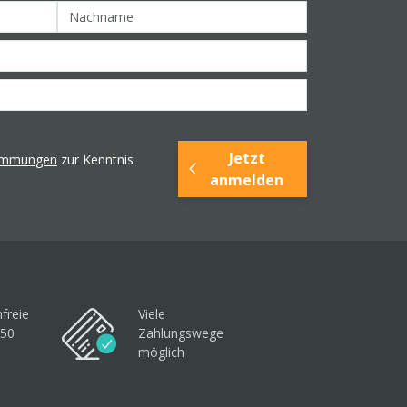
Jetzt
timmungen
zur Kenntnis
anmelden
freie
Viele
250
Zahlungswege
möglich