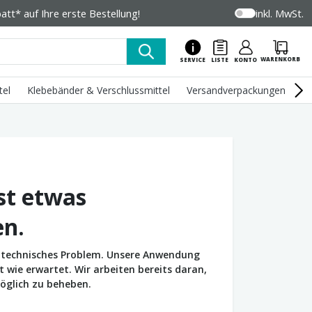
tt* auf Ihre erste Bestellung!
inkl. MwSt.
WARENKORB
SERVICE
LISTE
KONTO
tel
Klebebänder & Verschlussmittel
Versandverpackungen
U
st etwas
en.
in technisches Problem. Unsere Anwendung
wie erwartet. Wir arbeiten bereits daran,
öglich zu beheben.