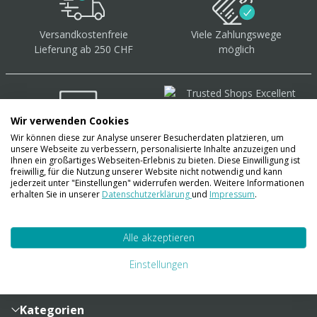
Versandkostenfreie
Viele Zahlungswege
Lieferung ab 250 CHF
möglich
Wir verwenden Cookies
Wir können diese zur Analyse unserer Besucherdaten platzieren, um
Über 40.000 Artikel
auf
unsere Webseite zu verbessern, personalisierte Inhalte anzuzeigen und
Lager
Ihnen ein großartiges Webseiten-Erlebnis zu bieten. Diese Einwilligung ist
freiwillig, für die Nutzung unserer Website nicht notwendig und kann
jederzeit unter "Einstellungen" widerrufen werden. Weitere Informationen
erhalten Sie in unserer
Datenschutzerklärung
und
Impressum
.
Account
Alle akzeptieren
Konto
Merkzettel
Zahlung und Versand
Einstellungen
Bestellhistorie
Vertragsabschluss
Sendungsverfolgung
Lieferinformationen
Kategorien