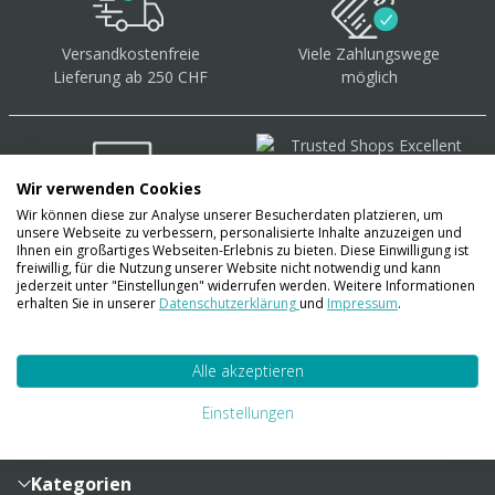
Versandkostenfreie
Viele Zahlungswege
Lieferung ab 250 CHF
möglich
Wir verwenden Cookies
Wir können diese zur Analyse unserer Besucherdaten platzieren, um
Über 40.000 Artikel
auf
unsere Webseite zu verbessern, personalisierte Inhalte anzuzeigen und
Lager
Ihnen ein großartiges Webseiten-Erlebnis zu bieten. Diese Einwilligung ist
freiwillig, für die Nutzung unserer Website nicht notwendig und kann
jederzeit unter "Einstellungen" widerrufen werden. Weitere Informationen
erhalten Sie in unserer
Datenschutzerklärung
und
Impressum
.
Account
Alle akzeptieren
Konto
Merkzettel
Zahlung und Versand
Einstellungen
Bestellhistorie
Vertragsabschluss
Sendungsverfolgung
Lieferinformationen
Kategorien