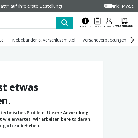
tt* auf Ihre erste Bestellung!
inkl. MwSt.
WARENKORB
SERVICE
LISTE
KONTO
tel
Klebebänder & Verschlussmittel
Versandverpackungen
U
st etwas
en.
in technisches Problem. Unsere Anwendung
wie erwartet. Wir arbeiten bereits daran,
öglich zu beheben.