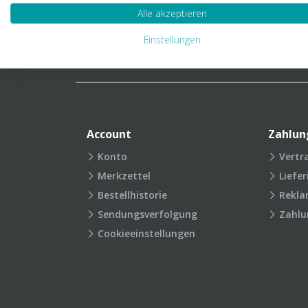
Verpackungslexikon
Produkt
Alle akzeptieren
FAQ
Einstellungen
Account
Zahlun
Konto
Vertr
Merkzettel
Liefe
Bestellhistorie
Rekla
Sendungsverfolgung
Zahlu
Cookieeinstellungen