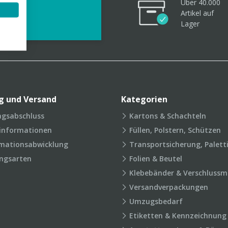
Über 40.000
videos
Artikel
auf
Lager
g und Versand
Kategorien
agsabschluss
Kartons & Schachteln
rinformationen
Füllen, Polstern, Schützen
mationsabwicklung
Transportsicherung, Palett
ngsarten
Folien & Beutel
Klebebänder & Verschlussmi
Versandverpackungen
Umzugsbedarf
Etiketten & Kennzeichnung