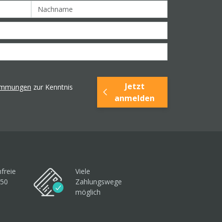
Jetzt
timmungen
zur Kenntnis
anmelden
freie
Viele
250
Zahlungswege
möglich