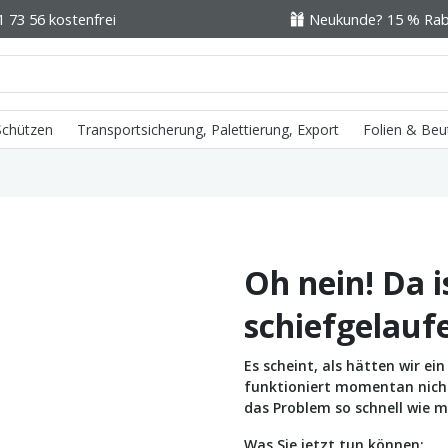
1 73 56 kostenfrei
Neukunde? 15 % Raba
 Schützen
Transportsicherung, Palettierung, Export
Folien & Beu
Oh nein! Da i
schiefgelauf
Es scheint, als hätten wir e
funktioniert momentan nicht 
das Problem so schnell wie m
Was Sie jetzt tun können: