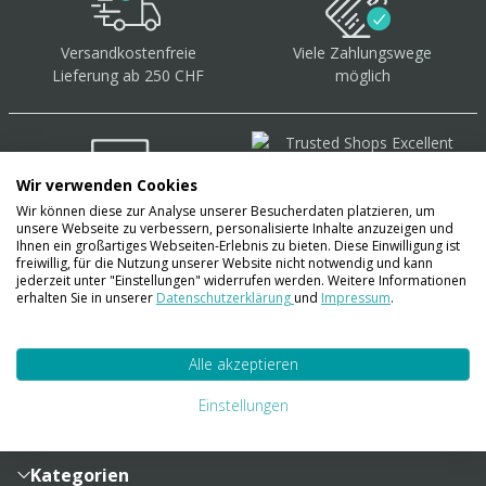
Versandkostenfreie
Viele Zahlungswege
Lieferung ab 250 CHF
möglich
Wir verwenden Cookies
Wir können diese zur Analyse unserer Besucherdaten platzieren, um
Über 40.000 Artikel
auf
unsere Webseite zu verbessern, personalisierte Inhalte anzuzeigen und
Lager
Ihnen ein großartiges Webseiten-Erlebnis zu bieten. Diese Einwilligung ist
freiwillig, für die Nutzung unserer Website nicht notwendig und kann
jederzeit unter "Einstellungen" widerrufen werden. Weitere Informationen
erhalten Sie in unserer
Datenschutzerklärung
und
Impressum
.
Account
Alle akzeptieren
Konto
Merkzettel
Zahlung und Versand
Einstellungen
Bestellhistorie
Vertragsabschluss
Sendungsverfolgung
Lieferinformationen
Kategorien