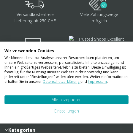
Versandkostenfreie
Viele Zahlungswege
Lieferung ab 250 CHF
möglich
Wir verwenden Cookies
Wir können diese zur Analyse unserer Besucherdaten platzieren, um
Über 40.000 Artikel
auf
unsere Webseite zu verbessern, personalisierte Inhalte anzuzeigen und
Lager
Ihnen ein großartiges Webseiten-Erlebnis zu bieten. Diese Einwilligung ist
freiwillig, für die Nutzung unserer Website nicht notwendig und kann
jederzeit unter "Einstellungen" widerrufen werden. Weitere Informationen
erhalten Sie in unserer
Datenschutzerklärung
und
Impressum
.
Account
Alle akzeptieren
Konto
Merkzettel
Zahlung und Versand
Einstellungen
Bestellhistorie
Vertragsabschluss
Sendungsverfolgung
Lieferinformationen
Kategorien