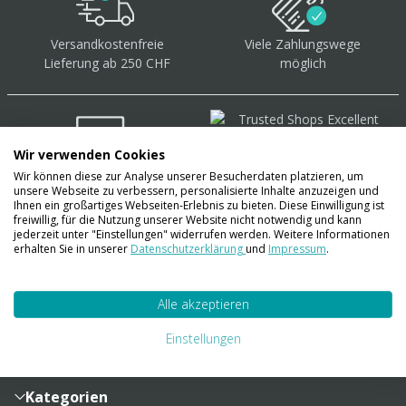
Versandkostenfreie
Viele Zahlungswege
Lieferung ab 250 CHF
möglich
Wir verwenden Cookies
Wir können diese zur Analyse unserer Besucherdaten platzieren, um
Über 40.000 Artikel
auf
unsere Webseite zu verbessern, personalisierte Inhalte anzuzeigen und
Lager
Ihnen ein großartiges Webseiten-Erlebnis zu bieten. Diese Einwilligung ist
freiwillig, für die Nutzung unserer Website nicht notwendig und kann
jederzeit unter "Einstellungen" widerrufen werden. Weitere Informationen
erhalten Sie in unserer
Datenschutzerklärung
und
Impressum
.
Account
Alle akzeptieren
Konto
Merkzettel
Zahlung und Versand
Einstellungen
Bestellhistorie
Vertragsabschluss
Sendungsverfolgung
Lieferinformationen
Kategorien