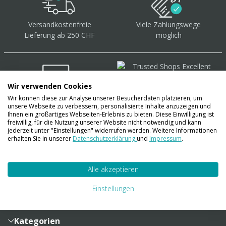
Versandkostenfreie
Viele Zahlungswege
Lieferung ab 250 CHF
möglich
Wir verwenden Cookies
Wir können diese zur Analyse unserer Besucherdaten platzieren, um
Über 40.000 Artikel
auf
unsere Webseite zu verbessern, personalisierte Inhalte anzuzeigen und
Lager
Ihnen ein großartiges Webseiten-Erlebnis zu bieten. Diese Einwilligung ist
freiwillig, für die Nutzung unserer Website nicht notwendig und kann
jederzeit unter "Einstellungen" widerrufen werden. Weitere Informationen
erhalten Sie in unserer
Datenschutzerklärung
und
Impressum
.
Account
Alle akzeptieren
Konto
Merkzettel
Zahlung und Versand
Einstellungen
Bestellhistorie
Vertragsabschluss
Sendungsverfolgung
Lieferinformationen
Kategorien