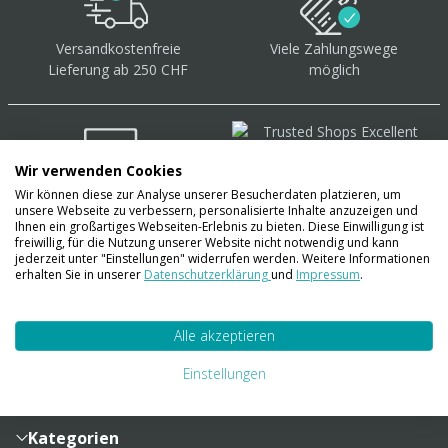
Versandkostenfreie
Viele Zahlungswege
Lieferung ab 250 CHF
möglich
Wir verwenden Cookies
Wir können diese zur Analyse unserer Besucherdaten platzieren, um
Über 40.000 Artikel
auf
unsere Webseite zu verbessern, personalisierte Inhalte anzuzeigen und
Lager
Ihnen ein großartiges Webseiten-Erlebnis zu bieten. Diese Einwilligung ist
freiwillig, für die Nutzung unserer Website nicht notwendig und kann
jederzeit unter "Einstellungen" widerrufen werden. Weitere Informationen
erhalten Sie in unserer
Datenschutzerklärung
und
Impressum
.
Account
Alle akzeptieren
Konto
Merkzettel
Zahlung und Versand
Einstellungen
Bestellhistorie
Vertragsabschluss
Sendungsverfolgung
Lieferinformationen
Kategorien