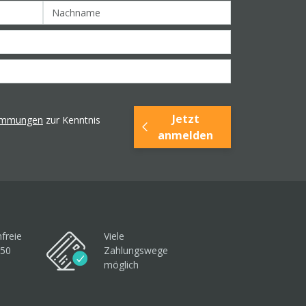
Jetzt
timmungen
zur Kenntnis
anmelden
freie
Viele
250
Zahlungswege
möglich