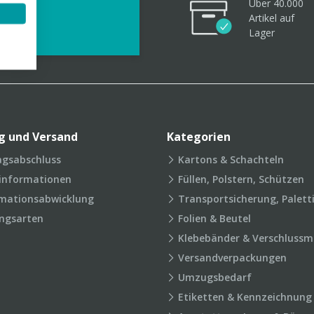
Über 40.000
videos
Artikel
auf
Lager
g und Versand
Kategorien
agsabschluss
Kartons & Schachteln
rinformationen
Füllen, Polstern, Schützen
mationsabwicklung
Transportsicherung, Palett
ngsarten
Folien & Beutel
Klebebänder & Verschlussmi
Versandverpackungen
Umzugsbedarf
Etiketten & Kennzeichnung