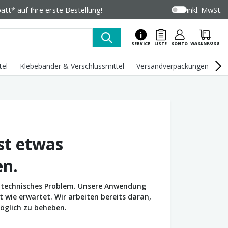
tt* auf Ihre erste Bestellung!
inkl. MwSt.
WARENKORB
SERVICE
LISTE
KONTO
tel
Klebebänder & Verschlussmittel
Versandverpackungen
U
st etwas
en.
in technisches Problem. Unsere Anwendung
wie erwartet. Wir arbeiten bereits daran,
öglich zu beheben.