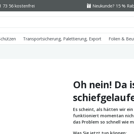
1 73 56 kostenfrei
Neukunde? 15 % Raba
 Schützen
Transportsicherung, Palettierung, Export
Folien & Beu
Oh nein! Da i
schiefgelauf
Es scheint, als hätten wir e
funktioniert momentan nicht 
das Problem so schnell wie m
Was Sie jetzt tun können: