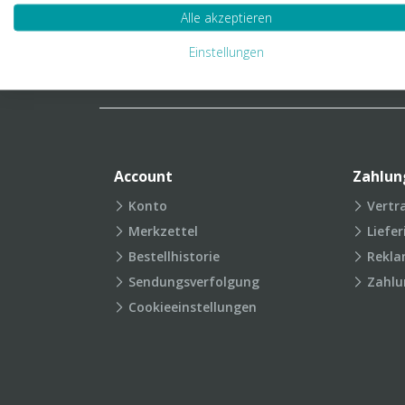
Verpackungslexikon
Produkt
Alle akzeptieren
FAQ
Einstellungen
Account
Zahlun
Konto
Vertr
Merkzettel
Liefe
Bestellhistorie
Rekla
Sendungsverfolgung
Zahlu
Cookieeinstellungen