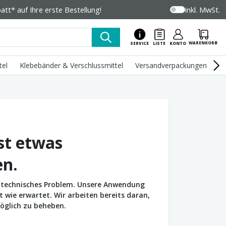
tt* auf Ihre erste Bestellung!
inkl. MwSt.
WARENKORB
SERVICE
LISTE
KONTO
tel
Klebebänder & Verschlussmittel
Versandverpackungen
U
st etwas
en.
in technisches Problem. Unsere Anwendung
wie erwartet. Wir arbeiten bereits daran,
öglich zu beheben.