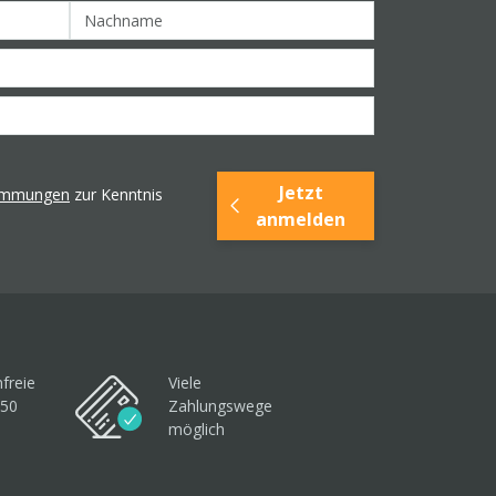
Jetzt
timmungen
zur Kenntnis
anmelden
freie
Viele
250
Zahlungswege
möglich