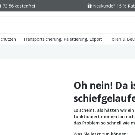
1 73 56 kostenfrei
Neukunde? 15 % Raba
 Schützen
Transportsicherung, Palettierung, Export
Folien & Beu
Oh nein! Da i
schiefgelauf
Es scheint, als hätten wir e
funktioniert momentan nicht 
das Problem so schnell wie m
Was Sie jetzt tun können: