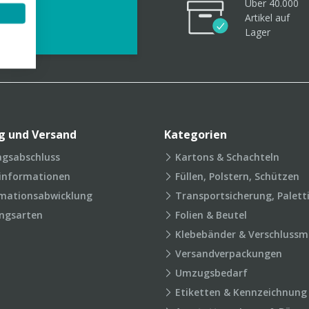
Über 40.000
videos
Artikel
auf
Lager
g und Versand
Kategorien
agsabschluss
Kartons & Schachteln
rinformationen
Füllen, Polstern, Schützen
mationsabwicklung
Transportsicherung, Palett
ngsarten
Folien & Beutel
Klebebänder & Verschlussmi
Versandverpackungen
Umzugsbedarf
Etiketten & Kennzeichnung