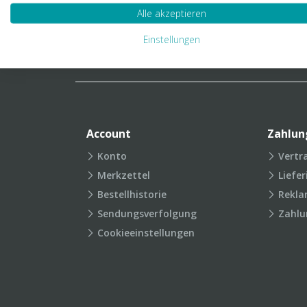
Verpackungslexikon
Produkt
Alle akzeptieren
FAQ
Einstellungen
Account
Zahlun
Konto
Vertr
Merkzettel
Liefe
Bestellhistorie
Rekla
Sendungsverfolgung
Zahlu
Cookieeinstellungen