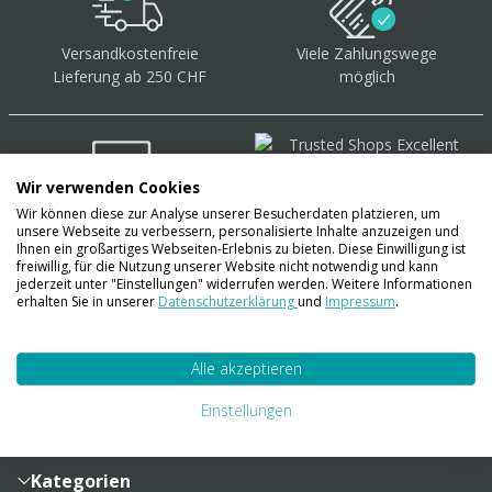
Versandkostenfreie
Viele Zahlungswege
Lieferung ab 250 CHF
möglich
Wir verwenden Cookies
Wir können diese zur Analyse unserer Besucherdaten platzieren, um
Über 40.000 Artikel
auf
unsere Webseite zu verbessern, personalisierte Inhalte anzuzeigen und
Lager
Ihnen ein großartiges Webseiten-Erlebnis zu bieten. Diese Einwilligung ist
freiwillig, für die Nutzung unserer Website nicht notwendig und kann
jederzeit unter "Einstellungen" widerrufen werden. Weitere Informationen
erhalten Sie in unserer
Datenschutzerklärung
und
Impressum
.
Account
Alle akzeptieren
Konto
Merkzettel
Zahlung und Versand
Einstellungen
Bestellhistorie
Vertragsabschluss
Sendungsverfolgung
Lieferinformationen
Kategorien