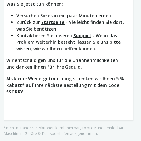
Was Sie jetzt tun können:
Versuchen Sie es in ein paar Minuten erneut.
Zurück zur
Startseite
- Vielleicht finden Sie dort,
was Sie benötigen.
Kontaktieren Sie unseren
Support
- Wenn das
Problem weiterhin besteht, lassen Sie uns bitte
wissen, wie wir Ihnen helfen können.
Wir entschuldigen uns für die Unannehmlichkeiten
und danken Ihnen für Ihre Geduld.
Als kleine Wiedergutmachung schenken wir Ihnen 5 %
Rabatt* auf Ihre nächste Bestellung mit dem Code
5SORRY
.
*Nicht mit anderen Aktionen kombinierbar, 1x pro Kunde einlösbar,
Maschinen, Geräte & Transporthilfen ausgenommen.