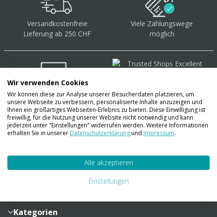
Versandkostenfreie
Viele Zahlungswege
Lieferung ab 250 CHF
möglich
Wir verwenden Cookies
Wir können diese zur Analyse unserer Besucherdaten platzieren, um
Über 40.000 Artikel
auf
unsere Webseite zu verbessern, personalisierte Inhalte anzuzeigen und
Lager
Ihnen ein großartiges Webseiten-Erlebnis zu bieten. Diese Einwilligung ist
freiwillig, für die Nutzung unserer Website nicht notwendig und kann
jederzeit unter "Einstellungen" widerrufen werden. Weitere Informationen
erhalten Sie in unserer
Datenschutzerklärung
und
Impressum
.
Account
Alle akzeptieren
Konto
Merkzettel
Zahlung und Versand
Einstellungen
Bestellhistorie
Vertragsabschluss
Sendungsverfolgung
Lieferinformationen
Kategorien