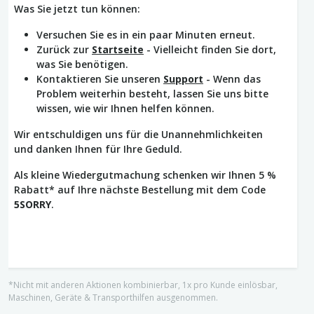
Was Sie jetzt tun können:
Versuchen Sie es in ein paar Minuten erneut.
Zurück zur
Startseite
- Vielleicht finden Sie dort,
was Sie benötigen.
Kontaktieren Sie unseren
Support
- Wenn das
Problem weiterhin besteht, lassen Sie uns bitte
wissen, wie wir Ihnen helfen können.
Wir entschuldigen uns für die Unannehmlichkeiten
und danken Ihnen für Ihre Geduld.
Als kleine Wiedergutmachung schenken wir Ihnen 5 %
Rabatt* auf Ihre nächste Bestellung mit dem Code
5SORRY
.
*Nicht mit anderen Aktionen kombinierbar, 1x pro Kunde einlösbar,
Maschinen, Geräte & Transporthilfen ausgenommen.