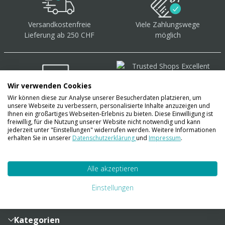
Versandkostenfreie
Viele Zahlungswege
Lieferung ab 250 CHF
möglich
Wir verwenden Cookies
Wir können diese zur Analyse unserer Besucherdaten platzieren, um
Über 40.000 Artikel
auf
unsere Webseite zu verbessern, personalisierte Inhalte anzuzeigen und
Lager
Ihnen ein großartiges Webseiten-Erlebnis zu bieten. Diese Einwilligung ist
freiwillig, für die Nutzung unserer Website nicht notwendig und kann
jederzeit unter "Einstellungen" widerrufen werden. Weitere Informationen
erhalten Sie in unserer
Datenschutzerklärung
und
Impressum
.
Account
Alle akzeptieren
Konto
Merkzettel
Zahlung und Versand
Einstellungen
Bestellhistorie
Vertragsabschluss
Sendungsverfolgung
Lieferinformationen
Kategorien