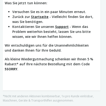
Was Sie jetzt tun können:
Versuchen Sie es in ein paar Minuten erneut.
Zurück zur
Startseite
- Vielleicht finden Sie dort,
was Sie benötigen.
Kontaktieren Sie unseren
Support
- Wenn das
Problem weiterhin besteht, lassen Sie uns bitte
wissen, wie wir Ihnen helfen können.
Wir entschuldigen uns für die Unannehmlichkeiten
und danken Ihnen für Ihre Geduld.
Als kleine Wiedergutmachung schenken wir Ihnen 5 %
Rabatt* auf Ihre nächste Bestellung mit dem Code
5SORRY
.
*Nicht mit anderen Aktionen kombinierbar, 1x pro Kunde einlösbar,
Maschinen, Geräte & Transporthilfen ausgenommen.