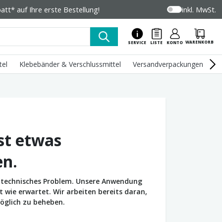
tt* auf Ihre erste Bestellung!
inkl. MwSt.
WARENKORB
SERVICE
LISTE
KONTO
tel
Klebebänder & Verschlussmittel
Versandverpackungen
U
st etwas
en.
in technisches Problem. Unsere Anwendung
wie erwartet. Wir arbeiten bereits daran,
öglich zu beheben.