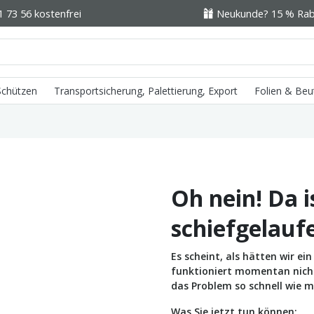
1 73 56 kostenfrei
Neukunde? 15 % Raba
 Schützen
Transportsicherung, Palettierung, Export
Folien & Beu
Oh nein! Da i
schiefgelauf
Es scheint, als hätten wir e
funktioniert momentan nicht 
das Problem so schnell wie m
Was Sie jetzt tun können: