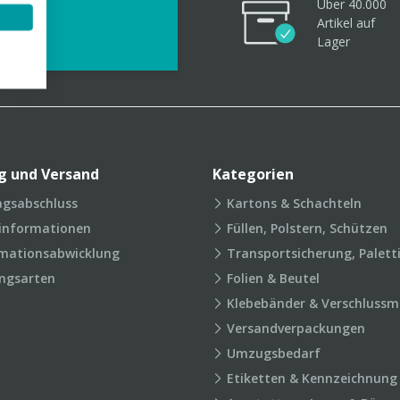
Über 40.000
videos
Artikel
auf
Lager
g und Versand
Kategorien
agsabschluss
Kartons & Schachteln
rinformationen
Füllen, Polstern, Schützen
mationsabwicklung
Transportsicherung, Palett
ngsarten
Folien & Beutel
Klebebänder & Verschlussmi
Versandverpackungen
Umzugsbedarf
Etiketten & Kennzeichnung