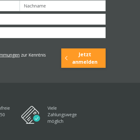
Jetzt
timmungen
zur Kenntnis
anmelden
freie
Viele
250
Zahlungswege
möglich