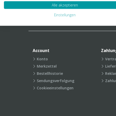
Verpackungslexikon
Produkt
Alle akzeptieren
FAQ
Einstellungen
Account
Zahlun
Konto
Vertr
Merkzettel
Liefe
Bestellhistorie
Rekla
Sendungsverfolgung
Zahlu
Cookieeinstellungen