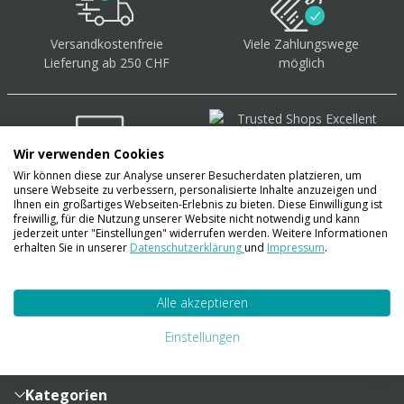
Versandkostenfreie
Viele Zahlungswege
Lieferung ab 250 CHF
möglich
Wir verwenden Cookies
Wir können diese zur Analyse unserer Besucherdaten platzieren, um
Über 40.000 Artikel
auf
unsere Webseite zu verbessern, personalisierte Inhalte anzuzeigen und
Lager
Ihnen ein großartiges Webseiten-Erlebnis zu bieten. Diese Einwilligung ist
freiwillig, für die Nutzung unserer Website nicht notwendig und kann
jederzeit unter "Einstellungen" widerrufen werden. Weitere Informationen
erhalten Sie in unserer
Datenschutzerklärung
und
Impressum
.
Account
Alle akzeptieren
Konto
Merkzettel
Zahlung und Versand
Einstellungen
Bestellhistorie
Vertragsabschluss
Sendungsverfolgung
Lieferinformationen
Kategorien