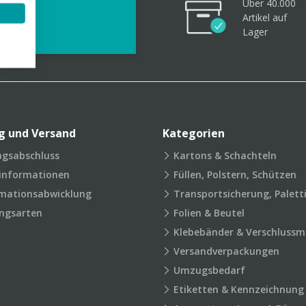
Über 40.000
videos
Artikel
auf
Lager
g und Versand
Kategorien
agsabschluss
Kartons & Schachteln
rinformationen
Füllen, Polstern, Schützen
mationsabwicklung
Transportsicherung, Palett
ngsarten
Folien & Beutel
Klebebänder & Verschlussmi
Versandverpackungen
Umzugsbedarf
Etiketten & Kennzeichnung