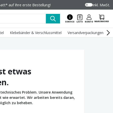
tt* auf Ihre erste Bestellung!
inkl. MwSt.
WARENKORB
SERVICE
LISTE
KONTO
tel
Klebebänder & Verschlussmittel
Versandverpackungen
U
st etwas
en.
in technisches Problem. Unsere Anwendung
wie erwartet. Wir arbeiten bereits daran,
öglich zu beheben.