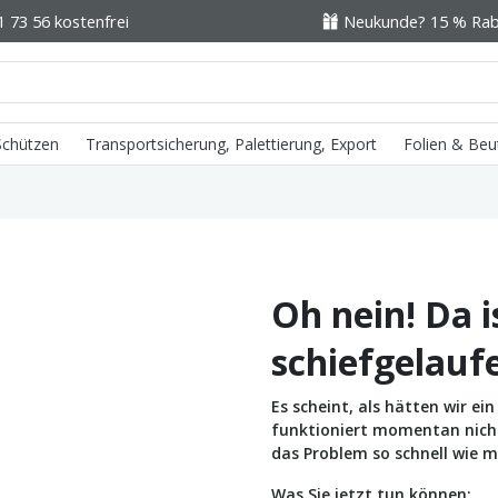
1 73 56 kostenfrei
Neukunde? 15 % Raba
 Schützen
Transportsicherung, Palettierung, Export
Folien & Beu
Oh nein! Da i
schiefgelauf
Es scheint, als hätten wir e
funktioniert momentan nicht 
das Problem so schnell wie m
Was Sie jetzt tun können: