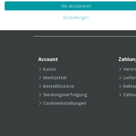
Verpackungslexikon
Produkt
Alle akzeptieren
FAQ
Einstellungen
Account
Zahlun
Konto
Vertr
Merkzettel
Liefe
Bestellhistorie
Rekla
Sendungsverfolgung
Zahlu
Cookieeinstellungen