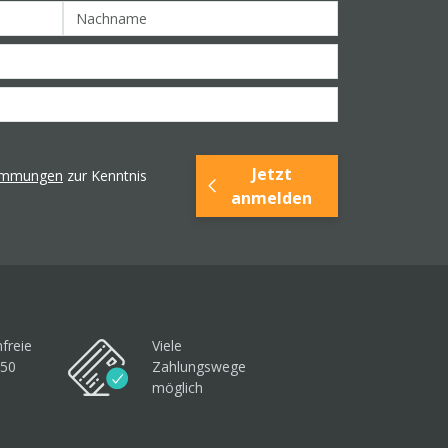
Jetzt
timmungen
zur Kenntnis
anmelden
freie
Viele
250
Zahlungswege
möglich