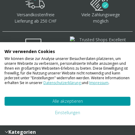
Versandkostenfreie
Viele Zahlungswege
Lieferung ab 250 CHF
möglich
Wir verwenden Cookies
Wir können diese zur Analyse unserer Besucherdaten platzieren, um
Über 40.000 Artikel
auf
unsere Webseite zu verbessern, personalisierte Inhalte anzuzeigen und
Lager
Ihnen ein großartiges Webseiten-Erlebnis zu bieten. Diese Einwilligung ist
freiwillig, für die Nutzung unserer Website nicht notwendig und kann
jederzeit unter "Einstellungen" widerrufen werden. Weitere Informationen
erhalten Sie in unserer
Datenschutzerklärung
und
Impressum
.
Account
Alle akzeptieren
Konto
Merkzettel
Zahlung und Versand
Einstellungen
Bestellhistorie
Vertragsabschluss
Sendungsverfolgung
Lieferinformationen
Kategorien