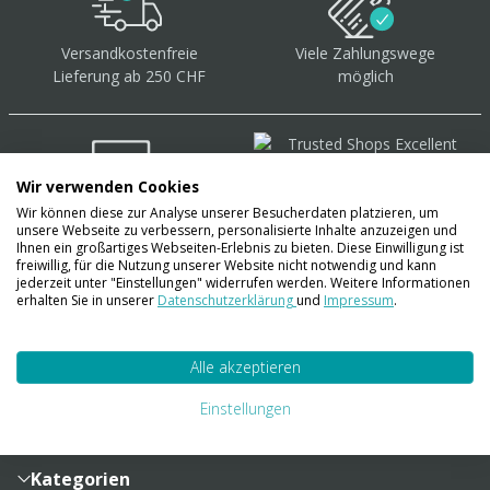
Versandkostenfreie
Viele Zahlungswege
Lieferung ab 250 CHF
möglich
Wir verwenden Cookies
Wir können diese zur Analyse unserer Besucherdaten platzieren, um
Über 40.000 Artikel
auf
unsere Webseite zu verbessern, personalisierte Inhalte anzuzeigen und
Lager
Ihnen ein großartiges Webseiten-Erlebnis zu bieten. Diese Einwilligung ist
freiwillig, für die Nutzung unserer Website nicht notwendig und kann
jederzeit unter "Einstellungen" widerrufen werden. Weitere Informationen
erhalten Sie in unserer
Datenschutzerklärung
und
Impressum
.
Account
Alle akzeptieren
Konto
Merkzettel
Zahlung und Versand
Einstellungen
Bestellhistorie
Vertragsabschluss
Sendungsverfolgung
Lieferinformationen
Kategorien