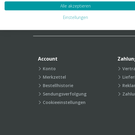
Verpackungslexikon
Produkt
Alle akzeptieren
FAQ
Einstellungen
Account
Zahlun
Konto
Vertr
Merkzettel
Liefe
Bestellhistorie
Rekla
Sendungsverfolgung
Zahlu
Cookieeinstellungen