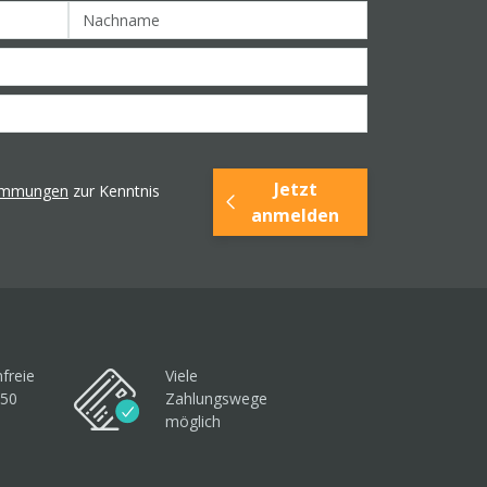
Jetzt
timmungen
zur Kenntnis
anmelden
freie
Viele
250
Zahlungswege
möglich