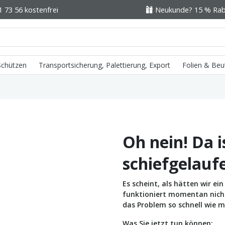
1 73 56 kostenfrei
Neukunde? 15 % Raba
 Schützen
Transportsicherung, Palettierung, Export
Folien & Beu
Oh nein! Da i
schiefgelauf
Es scheint, als hätten wir e
funktioniert momentan nicht 
das Problem so schnell wie m
Was Sie jetzt tun können: