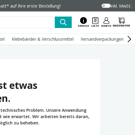
tt* auf Ihre erste Bestellung!
inkl. MwSt.
WARENKORB
SERVICE
LISTE
KONTO
tel
Klebebänder & Verschlussmittel
Versandverpackungen
U
st etwas
en.
in technisches Problem. Unsere Anwendung
wie erwartet. Wir arbeiten bereits daran,
öglich zu beheben.