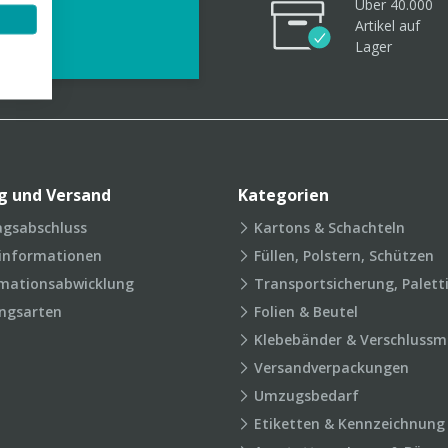
Über 40.000
videos
Artikel
auf
Lager
g und Versand
Kategorien
agsabschluss
Kartons & Schachteln
rinformationen
Füllen, Polstern, Schützen
mationsabwicklung
Transportsicherung, Palett
ngsarten
Folien & Beutel
Klebebänder & Verschlussmi
Versandverpackungen
Umzugsbedarf
Etiketten & Kennzeichnung