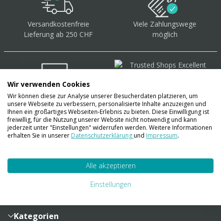
Versandkostenfreie
Viele Zahlungswege
Lieferung ab 250 CHF
möglich
Wir verwenden Cookies
Wir können diese zur Analyse unserer Besucherdaten platzieren, um
Über 40.000 Artikel
auf
unsere Webseite zu verbessern, personalisierte Inhalte anzuzeigen und
Lager
Ihnen ein großartiges Webseiten-Erlebnis zu bieten. Diese Einwilligung ist
freiwillig, für die Nutzung unserer Website nicht notwendig und kann
jederzeit unter "Einstellungen" widerrufen werden. Weitere Informationen
erhalten Sie in unserer
Datenschutzerklärung
und
Impressum
.
Account
Alle akzeptieren
Konto
Merkzettel
Zahlung und Versand
Einstellungen
Bestellhistorie
Vertragsabschluss
Sendungsverfolgung
Lieferinformationen
Kategorien