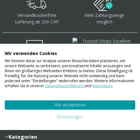
Versandkostenfreie
Viele Zahlungswege
Lieferung ab 250 CHF
möglich
Wir verwenden Cookies
Wir können diese zur Analyse unserer Besucherdaten platzieren, um
Über 40.000 Artikel
auf
unsere Webseite zu verbessern, personalisierte Inhalte anzuzeigen und
Lager
Ihnen ein großartiges Webseiten-Erlebnis zu bieten. Diese Einwilligung ist
freiwillig, für die Nutzung unserer Website nicht notwendig und kann
jederzeit unter "Einstellungen" widerrufen werden. Weitere Informationen
erhalten Sie in unserer
Datenschutzerklärung
und
Impressum
.
Account
Alle akzeptieren
Konto
Merkzettel
Zahlung und Versand
Einstellungen
Bestellhistorie
Vertragsabschluss
Sendungsverfolgung
Lieferinformationen
Kategorien