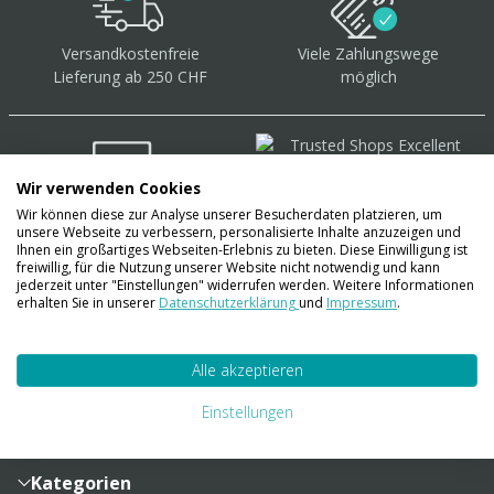
Versandkostenfreie
Viele Zahlungswege
Lieferung ab 250 CHF
möglich
Wir verwenden Cookies
Wir können diese zur Analyse unserer Besucherdaten platzieren, um
Über 40.000 Artikel
auf
unsere Webseite zu verbessern, personalisierte Inhalte anzuzeigen und
Lager
Ihnen ein großartiges Webseiten-Erlebnis zu bieten. Diese Einwilligung ist
freiwillig, für die Nutzung unserer Website nicht notwendig und kann
jederzeit unter "Einstellungen" widerrufen werden. Weitere Informationen
erhalten Sie in unserer
Datenschutzerklärung
und
Impressum
.
Account
Alle akzeptieren
Konto
Merkzettel
Zahlung und Versand
Einstellungen
Bestellhistorie
Vertragsabschluss
Sendungsverfolgung
Lieferinformationen
Kategorien