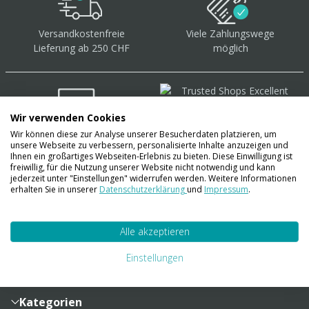
Versandkostenfreie
Viele Zahlungswege
Lieferung ab 250 CHF
möglich
Wir verwenden Cookies
Wir können diese zur Analyse unserer Besucherdaten platzieren, um
Über 40.000 Artikel
auf
unsere Webseite zu verbessern, personalisierte Inhalte anzuzeigen und
Lager
Ihnen ein großartiges Webseiten-Erlebnis zu bieten. Diese Einwilligung ist
freiwillig, für die Nutzung unserer Website nicht notwendig und kann
jederzeit unter "Einstellungen" widerrufen werden. Weitere Informationen
erhalten Sie in unserer
Datenschutzerklärung
und
Impressum
.
Account
Alle akzeptieren
Konto
Merkzettel
Zahlung und Versand
Einstellungen
Bestellhistorie
Vertragsabschluss
Sendungsverfolgung
Lieferinformationen
Kategorien