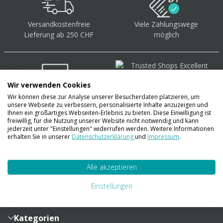
Versandkostenfreie
Viele Zahlungswege
Lieferung ab 250 CHF
möglich
Wir verwenden Cookies
Wir können diese zur Analyse unserer Besucherdaten platzieren, um
Über 40.000 Artikel
auf
unsere Webseite zu verbessern, personalisierte Inhalte anzuzeigen und
Lager
Ihnen ein großartiges Webseiten-Erlebnis zu bieten. Diese Einwilligung ist
freiwillig, für die Nutzung unserer Website nicht notwendig und kann
jederzeit unter "Einstellungen" widerrufen werden. Weitere Informationen
erhalten Sie in unserer
Datenschutzerklärung
und
Impressum
.
Account
Alle akzeptieren
Konto
Merkzettel
Zahlung und Versand
Einstellungen
Bestellhistorie
Vertragsabschluss
Sendungsverfolgung
Lieferinformationen
Kategorien