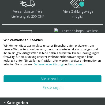
Versandkostenfreie
Viele Zahlungswege
Lieferung ab 250 CHF
möglich
Wir verwenden Cookies
Wir können diese zur Analyse unserer Besucherdaten platzieren, um
Über 40.000 Artikel
auf
unsere Webseite zu verbessern, personalisierte Inhalte anzuzeigen und
Lager
Ihnen ein großartiges Webseiten-Erlebnis zu bieten. Diese Einwilligung ist
freiwillig, für die Nutzung unserer Website nicht notwendig und kann
jederzeit unter "Einstellungen" widerrufen werden. Weitere Informationen
erhalten Sie in unserer
Datenschutzerklärung
und
Impressum
.
Account
Alle akzeptieren
Konto
Merkzettel
Zahlung und Versand
Einstellungen
Bestellhistorie
Vertragsabschluss
Sendungsverfolgung
Lieferinformationen
Kategorien