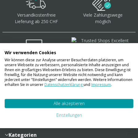
Versandkostenfreie
Viele Zahlungswege
Lieferung ab 250 CHF
möglich
Wir verwenden Cookies
Wir können diese zur Analyse unserer Besucherdaten platzieren, um
Über 40.000 Artikel
auf
unsere Webseite zu verbessern, personalisierte Inhalte anzuzeigen und
Lager
Ihnen ein großartiges Webseiten-Erlebnis zu bieten. Diese Einwilligung ist
freiwillig, für die Nutzung unserer Website nicht notwendig und kann
jederzeit unter "Einstellungen" widerrufen werden. Weitere Informationen
erhalten Sie in unserer
Datenschutzerklärung
und
Impressum
.
Account
Alle akzeptieren
Konto
Merkzettel
Zahlung und Versand
Einstellungen
Bestellhistorie
Vertragsabschluss
Sendungsverfolgung
Lieferinformationen
Kategorien