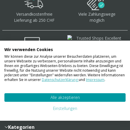
Versandkostenfreie
Viele Zahlungswege
Lieferung ab 250 CHF
möglich
Wir verwenden Cookies
Wir können diese zur Analyse unserer Besucherdaten platzieren, um
Über 40.000 Artikel
auf
unsere Webseite zu verbessern, personalisierte Inhalte anzuzeigen und
Lager
Ihnen ein großartiges Webseiten-Erlebnis zu bieten. Diese Einwilligung ist
freiwillig, für die Nutzung unserer Website nicht notwendig und kann
jederzeit unter "Einstellungen" widerrufen werden. Weitere Informationen
erhalten Sie in unserer
Datenschutzerklärung
und
Impressum
.
Account
Alle akzeptieren
Konto
Merkzettel
Zahlung und Versand
Einstellungen
Bestellhistorie
Vertragsabschluss
Sendungsverfolgung
Lieferinformationen
Kategorien