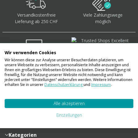
Versandkostenfreie
Viele Zahlungswege
Lieferung ab 250 CHF
möglich
Wir verwenden Cookies
Wir können diese zur Analyse unserer Besucherdaten platzieren, um
Über 40.000 Artikel
auf
unsere Webseite zu verbessern, personalisierte Inhalte anzuzeigen und
Lager
Ihnen ein großartiges Webseiten-Erlebnis zu bieten. Diese Einwilligung ist
freiwillig, für die Nutzung unserer Website nicht notwendig und kann
jederzeit unter "Einstellungen" widerrufen werden. Weitere Informationen
erhalten Sie in unserer
Datenschutzerklärung
und
Impressum
.
Account
Alle akzeptieren
Konto
Merkzettel
Zahlung und Versand
Einstellungen
Bestellhistorie
Vertragsabschluss
Sendungsverfolgung
Lieferinformationen
Kategorien