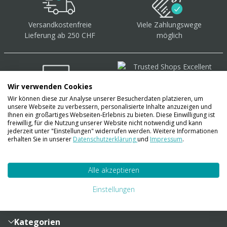
Versandkostenfreie
Viele Zahlungswege
Lieferung ab 250 CHF
möglich
Wir verwenden Cookies
Wir können diese zur Analyse unserer Besucherdaten platzieren, um
Über 40.000 Artikel
auf
unsere Webseite zu verbessern, personalisierte Inhalte anzuzeigen und
Lager
Ihnen ein großartiges Webseiten-Erlebnis zu bieten. Diese Einwilligung ist
freiwillig, für die Nutzung unserer Website nicht notwendig und kann
jederzeit unter "Einstellungen" widerrufen werden. Weitere Informationen
erhalten Sie in unserer
Datenschutzerklärung
und
Impressum
.
Account
Alle akzeptieren
Konto
Merkzettel
Zahlung und Versand
Einstellungen
Bestellhistorie
Vertragsabschluss
Sendungsverfolgung
Lieferinformationen
Kategorien